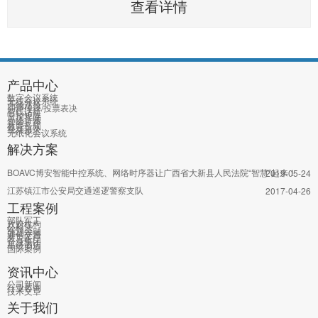
查看详情
议室建设提出了数字化、人性化、智能化的“数字会议系统”要求，
务必使其会议室反映出先进的硬件水平和整体形象，经层层筛选与
对比，BOAVC在此次项目中脱颖而出，成为数字
产品中心
数字会议系统
无线会议系统
无线话筒
同声传译/投票表决
有线话筒
中控矩阵
单体音频
智能扩声
教育音频
视频摄录
无纸化会议系统
解决方案
BOAVC博安智能中控系统、网络时序器让广西省大新县人民法院“智慧”起来！
2019-05-24
江苏镇江市公安局交通巡逻警察支队
2017-04-26
工程案例
部队军工
政府机构
公检法
能源金融
通信交通
教育医疗
企业集团
星级酒店
国际案例
资讯中心
公司新闻
行业咨询
技术文章
关于我们