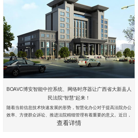
BOAVC博安智能中控系统、网络时序器让广西省大新县人
民法院“智慧”起来！
随着当前信息技术快速发展的形势，智慧化办公对于提高法院办公
效率、方便群众诉讼、推进法院精细管理有着重要的意义。近日，
查看详情
BOAVC博安为广西省大新县法院设计了智能中控系统解决方案，
并顺利投入使用。欢迎浏览BOAVC博安官网（www.boavc.com）
了解更多。