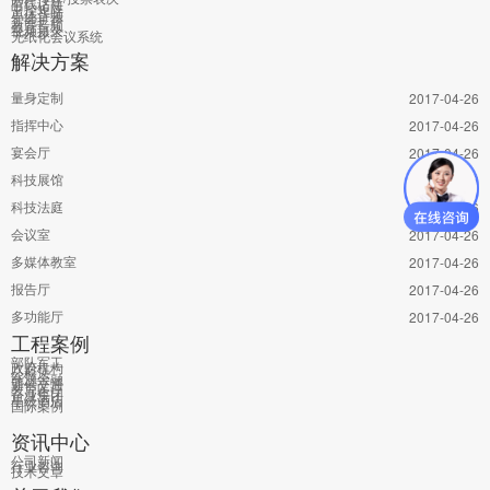
有线话筒
中控矩阵
单体音频
智能扩声
教育音频
视频摄录
无纸化会议系统
解决方案
量身定制
2017-04-26
指挥中心
2017-04-26
宴会厅
2017-04-26
科技展馆
2017-04-26
科技法庭
2017-04-26
会议室
2017-04-26
多媒体教室
2017-04-26
报告厅
2017-04-26
多功能厅
2017-04-26
工程案例
部队军工
政府机构
公检法
能源金融
通信交通
教育医疗
企业集团
星级酒店
国际案例
资讯中心
公司新闻
行业咨询
技术文章