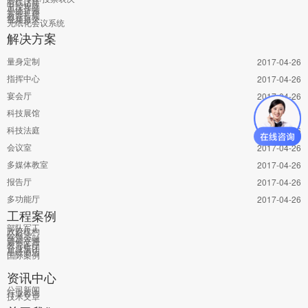
有线话筒
中控矩阵
单体音频
智能扩声
教育音频
视频摄录
无纸化会议系统
解决方案
量身定制
2017-04-26
指挥中心
2017-04-26
宴会厅
2017-04-26
科技展馆
2017-04-26
科技法庭
2017-04-26
会议室
2017-04-26
多媒体教室
2017-04-26
报告厅
2017-04-26
多功能厅
2017-04-26
工程案例
部队军工
政府机构
公检法
能源金融
通信交通
教育医疗
企业集团
星级酒店
国际案例
资讯中心
公司新闻
行业咨询
技术文章