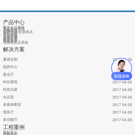
产品中心
数字会议系统
无线会议系统
无线话筒
同声传译/投票表决
有线话筒
中控矩阵
单体音频
智能扩声
教育音频
视频摄录
无纸化会议系统
解决方案
量身定制
2017-04-26
指挥中心
2017-04-26
宴会厅
2017-04-26
科技展馆
2017-04-26
科技法庭
2017-04-26
会议室
2017-04-26
多媒体教室
2017-04-26
报告厅
2017-04-26
多功能厅
2017-04-26
工程案例
部队军工
政府机构
公检法